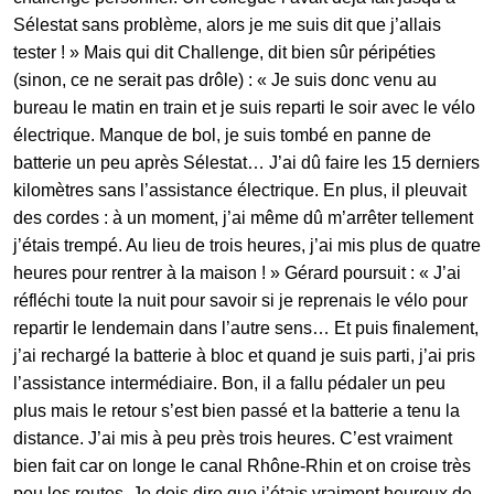
Sélestat sans problème, alors je me suis dit que j’allais
tester ! » Mais qui dit Challenge, dit bien sûr péripéties
(sinon, ce ne serait pas drôle) : « Je suis donc venu au
bureau le matin en train et je suis reparti le soir avec le vélo
électrique. Manque de bol, je suis tombé en panne de
batterie un peu après Sélestat… J’ai dû faire les 15 derniers
kilomètres sans l’assistance électrique. En plus, il pleuvait
des cordes : à un moment, j’ai même dû m’arrêter tellement
j’étais trempé. Au lieu de trois heures, j’ai mis plus de quatre
heures pour rentrer à la maison ! » Gérard poursuit : « J’ai
réfléchi toute la nuit pour savoir si je reprenais le vélo pour
repartir le lendemain dans l’autre sens… Et puis finalement,
j’ai rechargé la batterie à bloc et quand je suis parti, j’ai pris
l’assistance intermédiaire. Bon, il a fallu pédaler un peu
plus mais le retour s’est bien passé et la batterie a tenu la
distance. J’ai mis à peu près trois heures. C’est vraiment
bien fait car on longe le canal Rhône-Rhin et on croise très
peu les routes. Je dois dire que j’étais vraiment heureux de