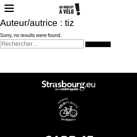
Mon compte / Inscription
Auteur/autrice :
tiz
Sorry, no results were found.
Accueil
Rechercher :
Le challenge
Inscription
Ecoles
Actualités