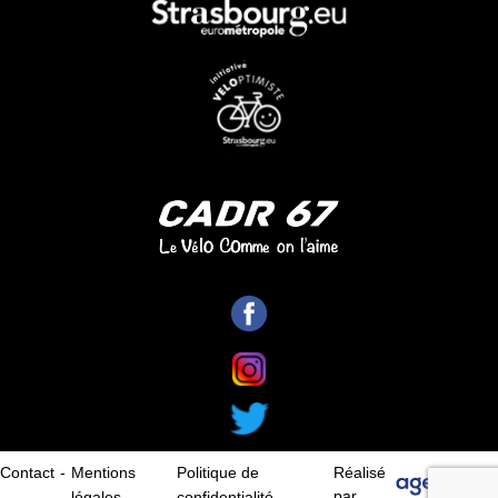
Contact
Mentions
Politique de
Réalisé
par
légales
confidentialité