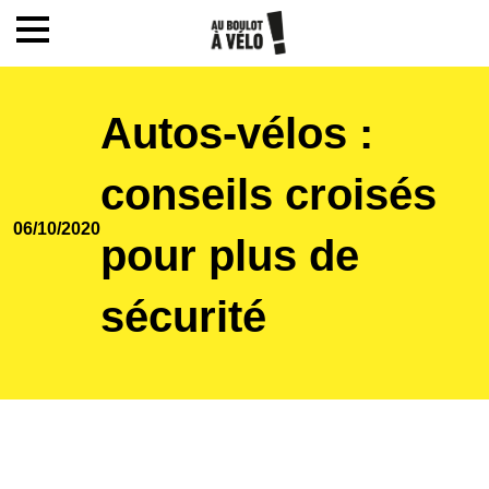
Mon compte / Inscription
Autos-vélos :
Accueil
conseils croisés
06/10/2020
Le challenge
pour plus de
sécurité
Inscription
Ecoles
Actualités