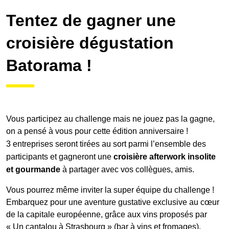
Tentez de gagner une
Galerie photos
croisière dégustation
Batorama !
Résultats
Les participants
Vous participez au challenge mais ne jouez pas la gagne,
on a pensé à vous pour cette édition anniversaire !
FAQ
3 entreprises seront tirées au sort parmi l’ensemble des
participants et gagneront une
croisière
afterwork insolite
et gourmande
à partager avec vos collègues, amis.
Contact
Vous pourrez même inviter la super équipe du challenge !
Embarquez pour une aventure gustative exclusive a
u cœur
de la capitale européenne, grâce aux vins proposés par
« Un cantalou à Strasbourg » (bar à vins et fromages).