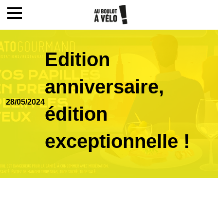
Mon compte / Inscription
Edition
Accueil
anniversaire,
28/05/2024
Le challenge
édition
exceptionnelle !
Inscription
Ecoles
Actualités