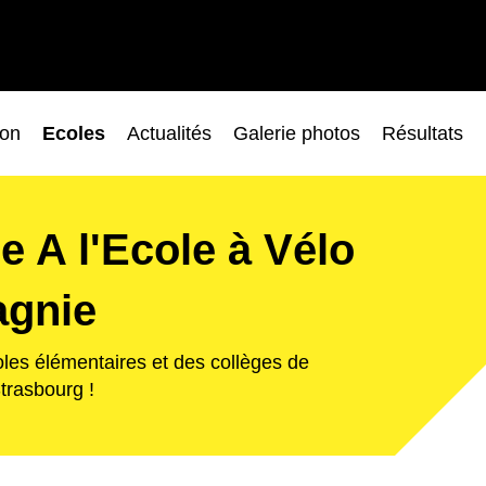
ion
Ecoles
Actualités
Galerie photos
Résultats
e A l'Ecole à Vélo
agnie
les élémentaires et des collèges de
trasbourg !