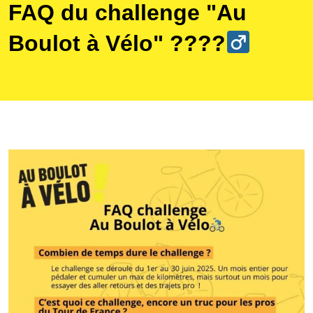
FAQ du challenge "Au
Boulot à Vélo" ????‍
Galerie photos
Résultats
Les participants
FAQ
Contact