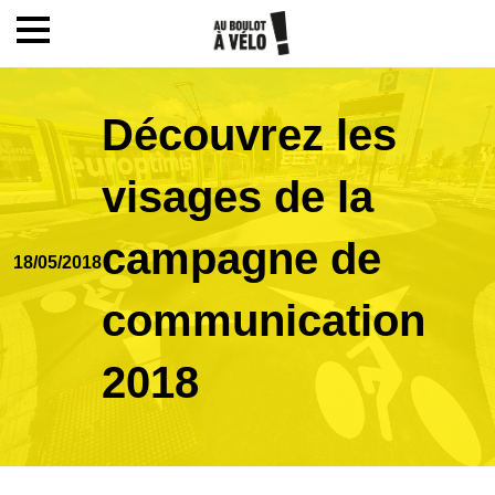
Mon compte / Inscription
Découvrez les
Accueil
visages de la
Le challenge
campagne de
18/05/2018
communication
Inscription
2018
Ecoles
Actualités