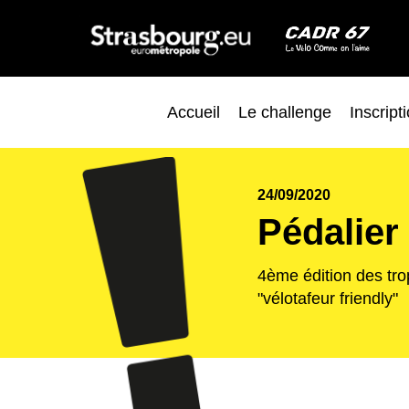
Accueil
Le challenge
Inscript
24/09/2020
Pédalier
4ème édition des tr
"vélotafeur friendly"