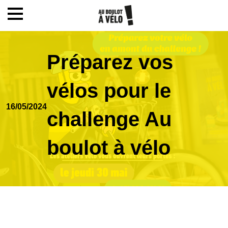
Mon compte / Inscription
Préparez vos
Accueil
vélos pour le
16/05/2024
Le challenge
challenge Au
boulot à vélo
Inscription
Ecoles
Actualités