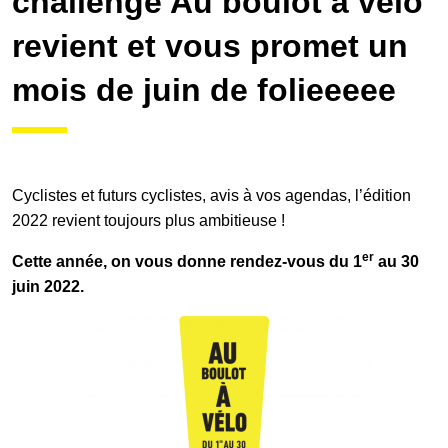
challenge Au boulot à vélo
revient et vous promet un
Galerie photos
mois de juin de folieeeee
Résultats
Cyclistes et futurs cyclistes, avis à vos agendas, l’édition
Les participants
2022 revient toujours plus ambitieuse !
er
Cette année, on vous donne rendez-vous du 1
au 30
FAQ
juin 2022.
Contact