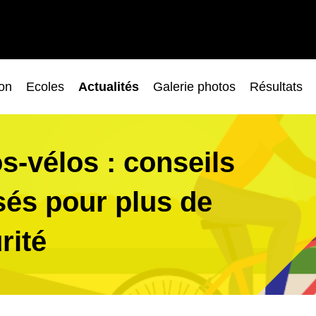
ion
Ecoles
Actualités
Galerie photos
Résultats
s-vélos : conseils
sés pour plus de
rité