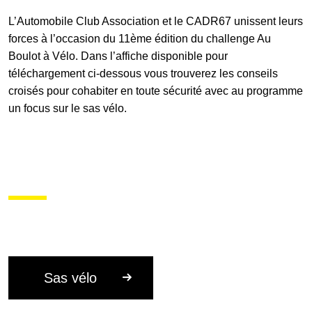
L’Automobile Club Association et le
CADR67
unissent leurs
forces à l’occasion du 11ème édition du challenge Au
Galerie photos
Boulot à Vélo. Dans l’affiche disponible pour
téléchargement ci-dessous vous trouverez les conseils
croisés pour cohabiter en toute sécurité avec au programme
Résultats
un focus sur le sas vélo.
Les participants
FAQ
Contact
Sas vélo