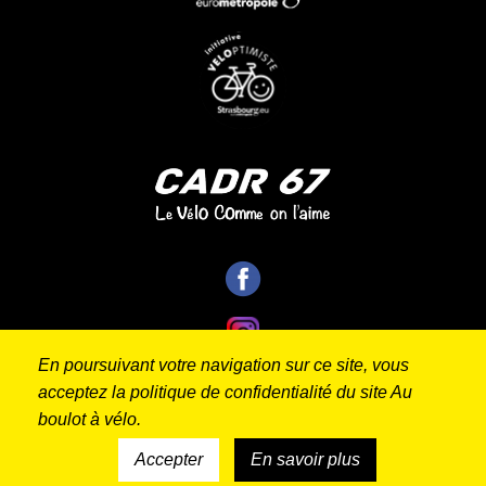
En poursuivant votre navigation sur ce site, vous
acceptez la politique de confidentialité du site Au
boulot à vélo.
Contact
Mentions
Politique de
Réalisé
par
légales
confidentialité
Accepter
En savoir plus