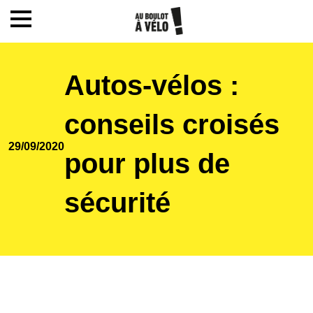
Mon compte / Inscription
Autos-vélos :
Accueil
conseils croisés
29/09/2020
Le challenge
pour plus de
sécurité
Inscription
Ecoles
Actualités