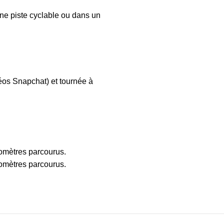
une piste cyclable ou dans un
éos Snapchat) et tournée à
omètres parcourus.
omètres parcourus.