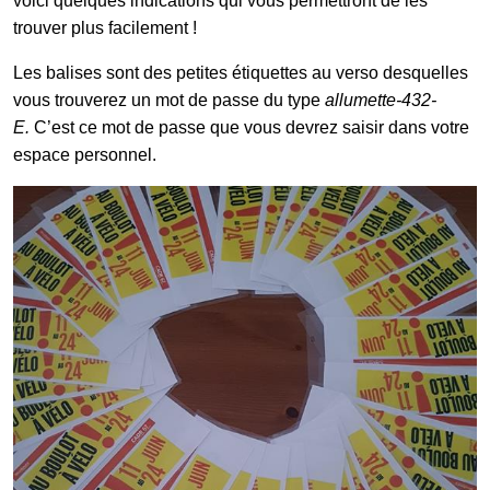
voici quelques indications qui vous permettront de les
trouver plus facilement !
Galerie photos
Les balises sont des petites étiquettes au verso desquelles
vous trouverez un mot de passe du type
allumette-432-
E.
C’est ce mot de passe que vous devrez saisir dans votre
Résultats
espace personnel.
Les participants
FAQ
Contact