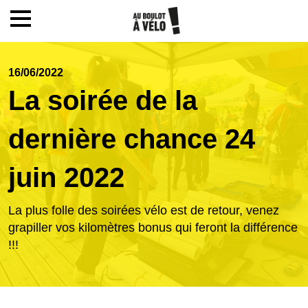
Mon compte / Inscription
16/06/2022
La soirée de la
Accueil
dernière chance 24
Le challenge
juin 2022
Inscription
La plus folle des soirées vélo est de retour, venez
grapiller vos kilomètres bonus qui feront la différence
!!!
Ecoles
Actualités