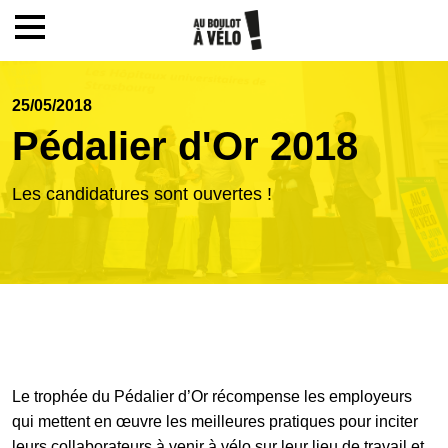
Mon compte / Inscription
25/05/2018
Pédalier d'Or 2018
Accueil
Les candidatures sont ouvertes !
Le challenge
Inscription
Ecoles
Le trophée du Pédalier d’Or récompense les employeurs
qui mettent en œuvre les meilleures pratiques pour inciter
Actualités
leurs collaborateurs à venir à vélo sur leur lieu de travail et