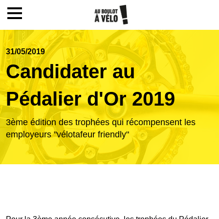
Mon compte / Inscription
31/05/2019
Candidater au
Accueil
Pédalier d'Or 2019
Le challenge
3ème édition des trophées qui récompensent les
employeurs "vélotafeur friendly"
Inscription
Ecoles
Actualités