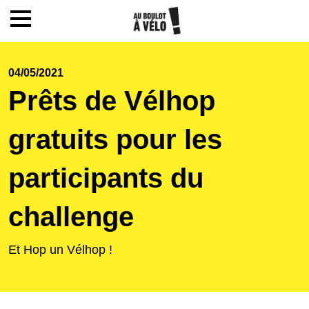
Mon compte / Inscription
04/05/2021
Prêts de Vélhop
Accueil
gratuits pour les
Le challenge
participants du
Inscription
challenge
Ecoles
Et Hop un Vélhop !
Actualités