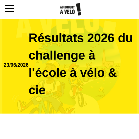
Mon compte / Inscription
Résultats 2026 du
Accueil
challenge à
23/06/2026
Le challenge
l'école à vélo &
cie
Inscription
Ecoles
Actualités