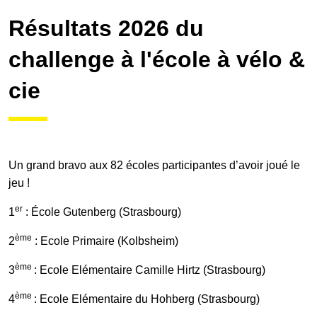
Résultats 2026 du
Galerie photos
challenge à l'école à vélo &
cie
Résultats
Les participants
Un grand bravo aux 82 écoles participantes d’avoir joué le
jeu !
FAQ
er
1
: École Gutenberg (Strasbourg)
ème
2
: Ecole Primaire (Kolbsheim)
Contact
ème
3
: Ecole Elémentaire Camille Hirtz (Strasbourg)
ème
4
: Ecole Elémentaire du Hohberg (Strasbourg)