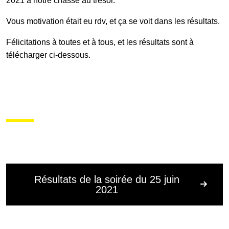
2021 à notre chasse au trésor.
Vous motivation était eu rdv, et ça se voit dans les résultats.
Galerie photos
Félicitations à toutes et à tous, et les résultats sont à
télécharger ci-dessous.
Résultats
Les participants
FAQ
Résultats de la soirée du 25 juin
Contact
2021