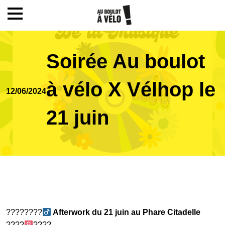
Mon compte / Inscription
Soirée Au boulot
Accueil
à vélo X Vélhop le
12/06/2024
Le challenge
21 juin
Inscription
Ecoles
????????‍
Afterwork du 21 juin au Phare Citadelle
Actualités
????‍
????