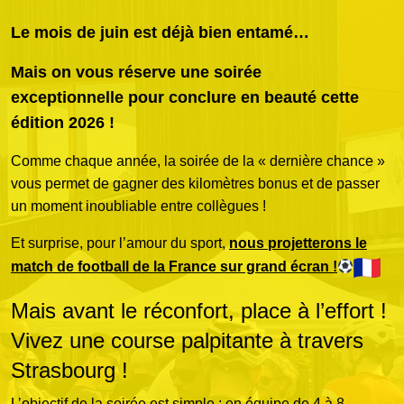
Le mois de juin est déjà bien entamé…
Galerie photos
Mais on vous réserve une soirée
exceptionnelle
pour conclure en beauté cette
Résultats
édition 2026 !
Comme chaque année, la soirée de la « dernière chance »
vous permet de gagner des kilomètres bonus et de passer
Les participants
un moment inoubliable entre collègues !
Et surprise, pour l’amour du sport,
nous projetterons le
FAQ
match de football de la France sur grand écran !
Mais avant le réconfort, place à l’effort !
Contact
Vivez une course palpitante à travers
Strasbourg !
L’objectif de la soirée est simple : en équipe de 4 à 8