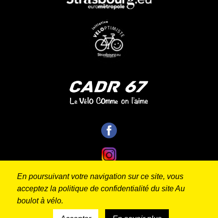
En poursuivant votre navigation sur ce site, vous
acceptez la politique de confidentialité du site Au
Contact
Mentions
Politique de
Réalisé
boulot à vélo.
par
légales
confidentialité